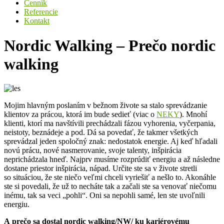
Cenník
Referencie
Kontakt
Nordic Walking – Prečo nordic
walking
Mojim hlavným poslaním v bežnom živote sa stalo sprevádzanie
klientov za prácou, ktorá im bude sedieť (viac o
NEKY
). Mnohí
klienti, ktorí ma navštívili prechádzali fázou vyhorenia, vyčerpania,
neistoty, beznádeje a pod. Dá sa povedať, že takmer všetkých
sprevádzal jeden spoločný znak: nedostatok energie. Aj keď hľadali
novú prácu, nové nasmerovanie, svoje talenty, inšpirácia
neprichádzala hneď. Najprv musíme rozprúdiť energiu a až následne
dostane priestor inšpirácia, nápad. Určite ste sa v živote stretli
so situáciou, že ste niečo veľmi chceli vyriešiť a nešlo to. Akonáhle
ste si povedali, že už to necháte tak a začali ste sa venovať niečomu
inému, tak sa veci „pohli“. Oni sa nepohli samé, len ste uvoľnili
energiu.
A prečo sa dostal nordic walking/NW/ ku kariérovému