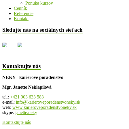
Ponuka kurzov
Cenník
Referencie
Kontakt
Sledujte nás na sociálnych sieťach
Kontaktujte nás
NEKY - kariérové poradenstvo
Mgr. Janette Neklapilová
tel.:
+421 903 633 583
e-mail:
info@karieroveporadenstvoneky.sk
web:
www.karieroveporadenstvoneky.sk
skype:
janette.neky
Kontaktujte nás