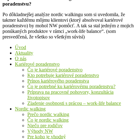
poradenstvu?
Po dôkladnejšej analýze nordic walkingu som si uvedomila, že
takmer každému môjmu klientovi (ktorý absolvoval kariérové
poradenstvo) by mohol NW pomôcť. A tak sa stal jedným z mojich
ponúkaných produktov v rámci „work-life balance“. (som
presvedčená, že všetko so všetkým súvisí)
Úvod
Aktuality
O nás
Kariérové poradenstvo
Čo je kariérové poradenstvo
Kto potrebuje kariérové poradenstvo
Prínos kariérového poradenstva
Čo je potrebné ku kariérovému poradenstvu?
Príprava na pracovné pohovory, konzultácia
životopisov
Zladenie osobnosti s prácou – work-life balance
Nordic walking
Prečo nordic walking
Čo je nordic walking
Niečo pre rodičov
Výhody NW
Pre koho je vhodný