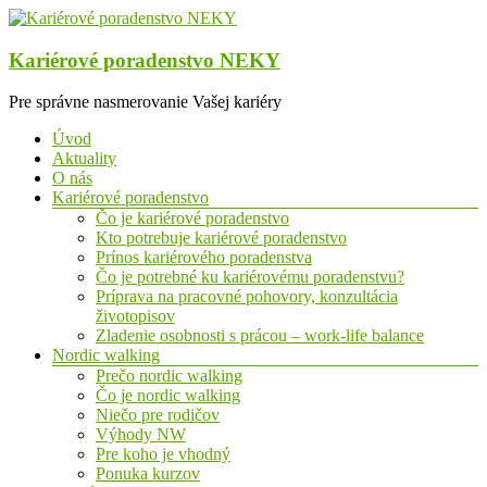
Prejsť
na
obsah
Kariérové poradenstvo NEKY
Pre správne nasmerovanie Vašej kariéry
Menu
Úvod
Aktuality
O nás
Kariérové poradenstvo
Čo je kariérové poradenstvo
Kto potrebuje kariérové poradenstvo
Prínos kariérového poradenstva
Čo je potrebné ku kariérovému poradenstvu?
Príprava na pracovné pohovory, konzultácia
životopisov
Zladenie osobnosti s prácou – work-life balance
Nordic walking
Prečo nordic walking
Čo je nordic walking
Niečo pre rodičov
Výhody NW
Pre koho je vhodný
Ponuka kurzov